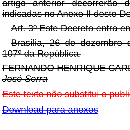
artigo anterior decorrerão
indicadas no Anexo II deste D
Art. 3º Este Decreto entra e
Brasília, 26 de dezembro 
107º da República.
FERNANDO HENRIQUE CA
José Serra
Este texto não substitui o pu
Download para anexos