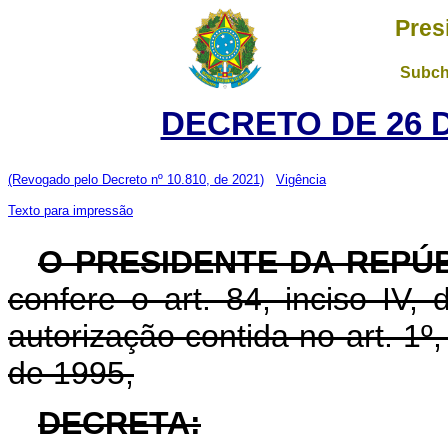
Pres
Subch
DECRETO DE 26 
(Revogado pelo Decreto nº 10.810, de 2021)
Vigência
Texto para impressão
O PRESIDENTE DA REPÚ
confere o art. 84, inciso IV,
autorização contida no art. 1º
de 1995,
DECRETA: