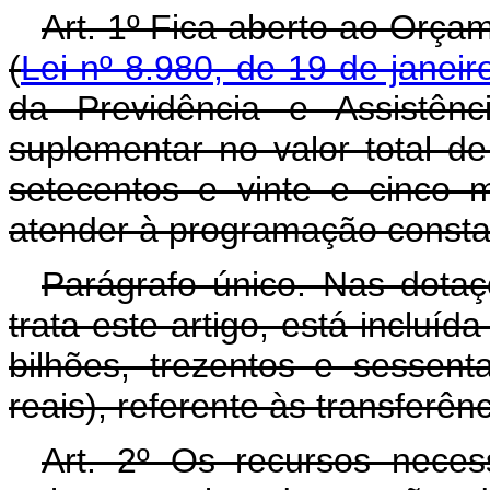
Art. 1º Fica aberto ao Orça
(
Lei nº 8.980, de 19 de janei
da Previdência e Assistênc
suplementar no valor total de
setecentos e vinte e cinco m
atender à programação consta
Parágrafo único. Nas dota
trata este artigo, está incluíd
bilhões, trezentos e sessent
reais), referente às transferê
Art. 2º Os recursos neces