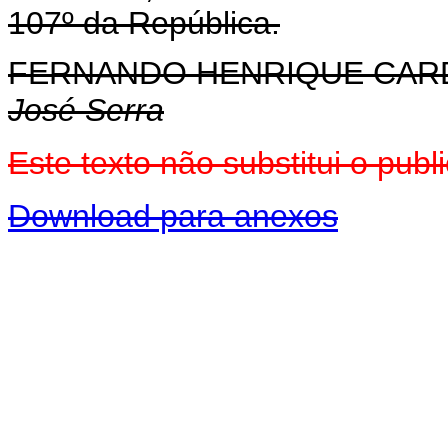
107º da República.
FERNANDO HENRIQUE CA
José Serra
Este texto não substitui o pu
Download para anexos