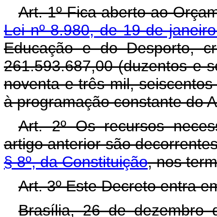
Art. 1º Fica aberto ao Orçam
Lei nº 8.980, de 19 de janeir
Educação e do Desporto, cr
261.593.687,00 (duzentos e s
noventa e três mil, seiscentos 
à programação constante do A
Art. 2º Os recursos neces
artigo anterior são decorrent
§ 8º, da Constituição
, nos ter
Art. 3º Este Decreto entra e
Brasília, 26 de dezembro 