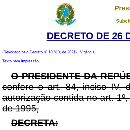
Pres
Subch
DECRETO DE 26 
(Revogado pelo Decreto nº 10.810, de 2021)
Vigência
Texto para impressão
O PRESIDENTE DA REPÚ
confere o art. 84, inciso IV,
autorização contida no art. 1º
de 1995,
DECRETA: