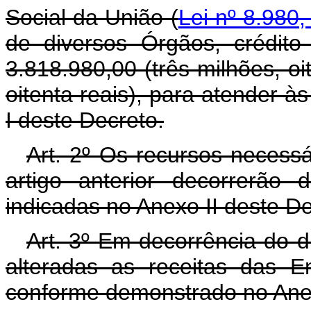
Social da União (
Lei nº 8.980,
de diversos Órgãos, crédito
3.818.980,00 (três milhões, oi
oitenta reais), para atender 
I deste Decreto.
Art. 2º Os recursos necess
artigo anterior decorrerão
indicadas no Anexo II deste D
Art. 3º Em decorrência do di
alteradas as receitas das En
conforme demonstrado no Anex