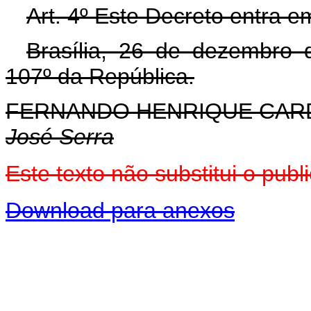
Art. 4º Este Decreto entra e
Brasília, 26 de dezembro 
107º da República.
FERNANDO HENRIQUE CA
José Serra
Este texto não substitui o pu
Download para anexos