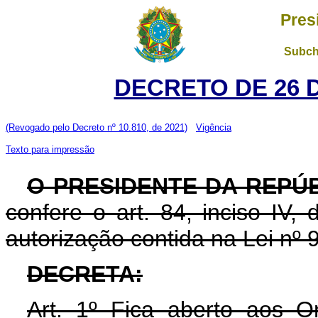
Pres
Subch
DECRETO DE 26 
(Revogado pelo Decreto nº 10.810, de 2021)
Vigência
Texto para impressão
O PRESIDENTE DA REPÚ
confere o art. 84, inciso IV,
autorização contida na Lei nº
DECRETA:
Art. 1º Fica aberto aos O