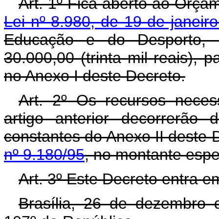
Art. 1º Fica aberto ao Orçam
Lei nº 8.980, de 19 de janeir
Educação e do Desporto, c
30.000,00 (trinta mil reais),
no Anexo I deste Decreto.
Art. 2º Os recursos neces
artigo anterior decorrerão
constantes do Anexo II deste 
nº 9.180/95
, no montante espe
Art. 3º Este Decreto entra e
Brasília, 26 de dezembro 