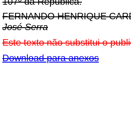
107º da República.
FERNANDO HENRIQUE CA
José Serra
Este texto não substitui o pu
Download para anexos