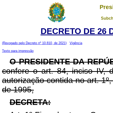
Pres
Subch
DECRETO DE 26 
(Revogado pelo Decreto nº 10.810, de 2021)
Vigência
Texto para impressão
O PRESIDENTE DA REPÚ
confere o art. 84, inciso IV,
autorização contida no art. 1º
de 1995,
DECRETA: