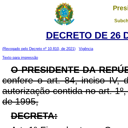
Pres
Subch
DECRETO DE 26 
(Revogado pelo Decreto nº 10.810, de 2021)
Vigência
Texto para impressão
O
PRESIDENTE DA REPÚ
confere o art. 84, inciso IV,
autorização contida no art. 1º
de 1995,
DECRETA: