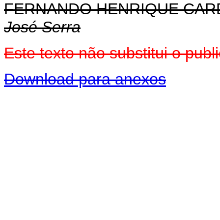
FERNANDO HENRIQUE CA
José Serra
Este texto não substitui o pu
Download para anexos