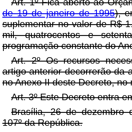
Art. 1º Fica aberto ao Orça
de 19 de janeiro de 1995
), 
suplementar no valor de R$ 1
mil, quatrocentos e setent
programação constante do Ane
Art. 2º Os recursos neces
artigo anterior decorrerão da 
no Anexo II deste Decreto, no
Art. 3º Este Decreto entra e
Brasília, 26 de dezembro 
107º da República.