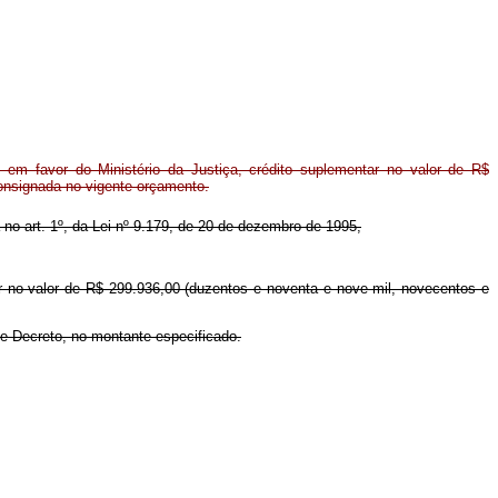
em favor do Ministério da Justiça, crédito suplementar no valor de R$
consignada no vigente orçamento.
a no art. 1º, da Lei nº 9.179, de 20 de dezembro de 1995,
ar no valor de R$ 299.936,00 (duzentos e noventa e nove mil, novecentos e
te Decreto, no montante especificado.