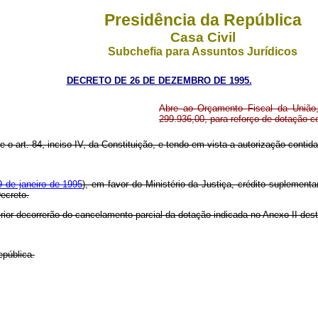
Presidência da República
Casa Civil
Subchefia para Assuntos Jurídicos
DECRETO DE 26 DE DEZEMBRO DE 1995.
Abre ao Orçamento Fiscal da União, 
299.936,00, para reforço de dotação 
re o art. 84, inciso IV, da Constituição, e tendo em vista a autorização contid
9 de janeiro de 1995
), em favor do Ministério da Justiça, crédito suplement
Decreto.
rior decorrerão do cancelamento parcial da dotação indicada no Anexo II des
epública.