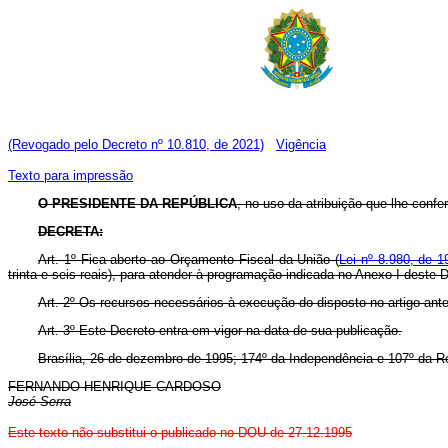
(Revogado pelo Decreto nº 10.810, de 2021)
Vigência
Texto para impressão
O PRESIDENTE DA REPÚBLICA
, no uso da atribuição que lhe confe
DECRETA:
Art. 1º Fica aberto ao Orçamento Fiscal da União (
Lei nº 8.980, de 1
trinta e seis reais), para atender à programação indicada no Anexo I deste 
Art. 2º Os recursos necessários à execução do disposto no artigo ante
Art. 3º Este Decreto entra em vigor na data de sua publicação.
Brasília, 26 de dezembro de 1995; 174º da Independência e 107º da R
FERNANDO HENRIQUE CARDOSO
José Serra
Este texto não substitui o publicado no DOU de 27.12.1995