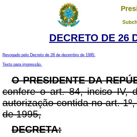
Pres
Subch
DECRETO DE 26 
Revogado pelo Decreto de 28 de dezembro de 1995.
Texto para impressão.
O PRESIDENTE DA REPÚ
confere o art. 84, inciso IV,
autorização contida no art. 1º
de 1995,
DECRETA: