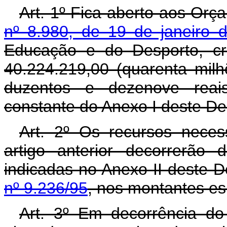
Art. 1º Fica aberto aos Orç
nº 8.980, de 19 de janeiro 
Educação e do Desporto, cr
40.224.219,00 (quarenta milh
duzentos e dezenove reai
constante do Anexo I deste De
Art. 2º Os recursos neces
artigo anterior decorrerão
indicadas no Anexo II deste 
nº 9.236/95
, nos montantes es
Art. 3º Em decorrência do