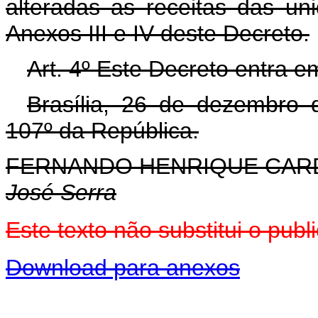
alteradas as receitas das un
Anexos III e IV deste Decreto.
Art. 4º Este Decreto entra e
Brasília, 26 de dezembro 
107º da República.
FERNANDO HENRIQUE CA
José Serra
Este texto não substitui o pu
Download para anexos