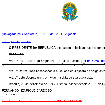
(Revogado pelo Decreto nº 10.810, de 2021)
Vigência
Texto para impressão
O PRESIDENTE DA REPÚBLICA
, no uso da atribuição que lhe confe
DECRETA:
Art. 1º Fica aberto ao Orçamento Fiscal da União (
Lei nº 8.980, de
quinhentos e dezenove mil reais), para atender à programação indicada no 
Art. 2º Os recursos necessários à execução do disposto no artigo ante
Art. 3º Este Decreto entra em vigor na data de sua publicação.
Brasília, 26 de dezembro de 1995; 174º da Independência e 107º da R
FERNANDO HENRIQUE CARDOSO
José Serra
Este texto não substitui o publicado no DOU de 27.12.1995