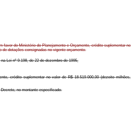
m favor do Ministério do Planejamento e Orçamento, crédito suplementar no
ço de dotações consignadas no vigente orçamento.
da na Lei nº 9.198, de 22 de dezembro de 1995,
nto, crédito suplementar no valor de R$ 18.519.000,00 (dezoito milhões,
e Decreto, no montante especificado.