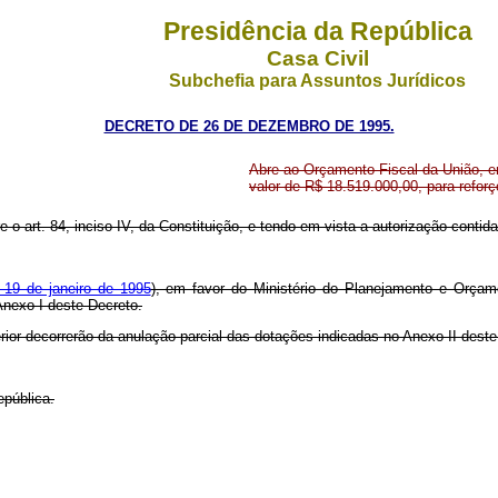
Presidência da República
Casa Civil
Subchefia para Assuntos Jurídicos
DECRETO DE 26 DE DEZEMBRO DE 1995.
Abre ao Orçamento Fiscal da União, e
valor de R$ 18.519.000,00, para refor
re o art. 84, inciso IV, da Constituição, e tendo em vista a autorização conti
 19 de janeiro de 1995
), em favor do Ministério do Planejamento e Orçame
Anexo I deste Decreto.
rior decorrerão da anulação parcial das dotações indicadas no Anexo II dest
epública.