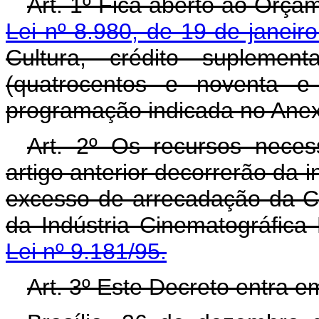
Art. 1º Fica aberto ao Orçam
Lei nº 8.980, de 19 de janeir
Cultura, crédito supleme
(quatrocentos e noventa e 
programação indicada no Anex
Art. 2º Os recursos neces
artigo anterior decorrerão da 
excesso de arrecadação da C
da Indústria Cinematográfica
Lei nº 9.181/95.
Art. 3º Este Decreto entra e