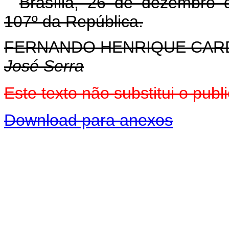
Brasília, 26 de dezembro 
107º da República.
FERNANDO HENRIQUE CA
José Serra
Este texto não substitui o pu
Download para anexos