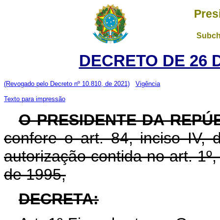
Pres
Subch
DECRETO DE 26 
(Revogado pelo Decreto nº 10.810, de 2021)
Vigência
Texto para impressão
O PRESIDENTE DA REPÚ
confere o art. 84, inciso IV,
autorização contida no art. 1º
de 1995,
DECRETA: