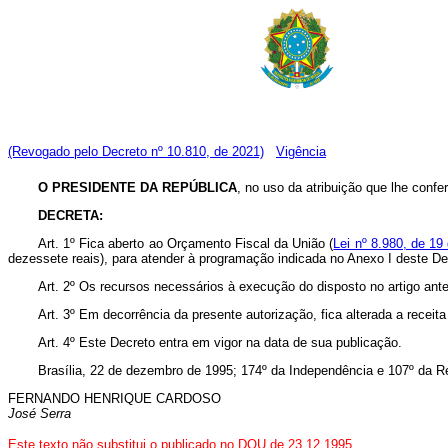
(Revogado pelo Decreto nº 10.810, de 2021)
Vigência
O PRESIDENTE DA REPÚBLICA
, no uso da atribuição que lhe confe
DECRETA:
Art. 1º Fica aberto ao Orçamento Fiscal da União (
Lei nº 8.980, de 19
dezessete reais), para atender à programação indicada no Anexo I deste De
Art. 2º Os recursos necessários à execução do disposto no artigo an
Art. 3º Em decorrência da presente autorização, fica alterada a receita
Art. 4º Este Decreto entra em vigor na data de sua publicação.
Brasília, 22 de dezembro de 1995; 174º da Independência e 107º da R
FERNANDO HENRIQUE CARDOSO
José Serra
Este texto não substitui o publicado no DOU de 23.12.1995