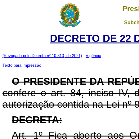
Pres
Subch
DECRETO DE 22 
(Revogado pelo Decreto nº 10.810, de 2021)
Vigência
Texto para impressão
O PRESIDENTE DA REPÚ
confere o art. 84, inciso IV,
autorização contida na Lei nº
DECRETA:
Art. 1º Fica aberto aos O