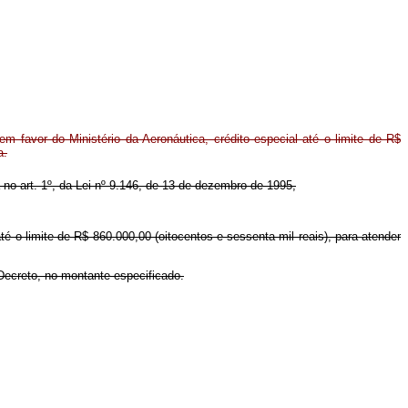
m favor do Ministério da Aeronáutica, crédito especial até o limite de R$
a.
a no art. 1º, da Lei nº 9.146, de 13 de dezembro de 1995,
até o limite de R$ 860.000,00 (oitocentos e sessenta mil reais), para atender
 Decreto, no montante especificado.