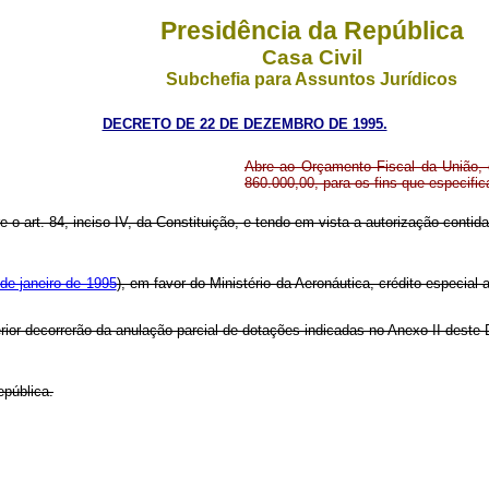
Presidência da República
Casa Civil
Subchefia para Assuntos Jurídicos
DECRETO DE 22 DE DEZEMBRO DE 1995.
Abre ao Orçamento Fiscal da União, e
860.000,00, para os fins que especific
re o art. 84, inciso IV, da Constituição, e tendo em vista a autorização contid
 de janeiro de 1995
), em favor do Ministério da Aeronáutica, crédito especial 
rior decorrerão da anulação parcial de dotações indicadas no Anexo II deste
epública.