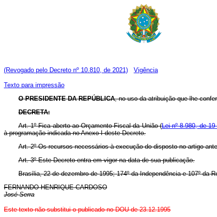
(Revogado pelo Decreto nº 10.810, de 2021)
Vigência
Texto para impressão
O PRESIDENTE DA REPÚBLICA
, no uso da atribuição que lhe confe
DECRETA:
Art. 1º Fica aberto ao Orçamento Fiscal da União (
Lei nº 8.980, de 19
à programação indicada no Anexo I deste Decreto.
Art. 2º Os recursos necessários à execução do disposto no artigo ante
Art. 3º Este Decreto entra em vigor na data de sua publicação.
Brasília, 22 de dezembro de 1995; 174º da Independência e 107º da R
FERNANDO HENRIQUE CARDOSO
José Serra
Este texto não substitui o publicado no DOU de 23.12.1995