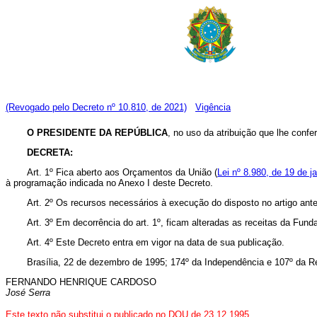
(Revogado pelo Decreto nº 10.810, de 2021)
Vigência
O PRESIDENTE DA REPÚBLICA
, no uso da atribuição que lhe confe
DECRETA:
Art. 1º Fica aberto aos Orçamentos da União (
Lei nº 8.980, de 19 de j
à programação indicada no Anexo I deste Decreto.
Art. 2º Os recursos necessários à execução do disposto no artigo ant
Art. 3º Em decorrência do art. 1º, ficam alteradas as receitas da Fund
Art. 4º Este Decreto entra em vigor na data de sua publicação.
Brasília, 22 de dezembro de 1995; 174º da Independência e 107º da R
FERNANDO HENRIQUE CARDOSO
José Serra
Este texto não substitui o publicado no DOU de 23.12.1995