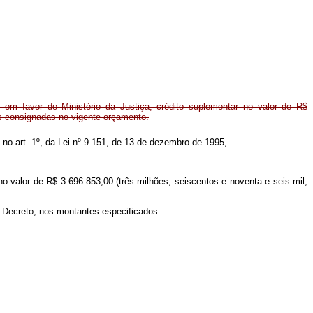
em favor do Ministério da Justiça, crédito suplementar no valor de R$
es consignadas no vigente orçamento.
a no art. 1º, da Lei nº 9.151, de 13 de dezembro de 1995,
 no valor de R$ 3.696.853,00 (três milhões, seiscentos e noventa e seis mil,
e Decreto, nos montantes especificados.