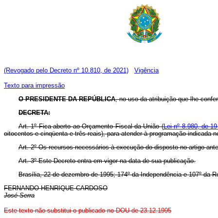
(Revogado pelo Decreto nº 10.810, de 2021)
Vigência
Texto para impressão
O PRESIDENTE DA REPÚBLICA
, no uso da atribuição que lhe confe
DECRETA:
Art. 1º Fica aberto ao Orçamento Fiscal da União (
Lei nº 8.980, de 19
oitocentos e cinqüenta e três reais), para atender à programação indicada 
Art. 2º Os recursos necessários à execução do disposto no artigo ant
Art. 3º Este Decreto entra em vigor na data de sua publicação.
Brasília, 22 de dezembro de 1995; 174º da Independência e 107º da R
FERNANDO HENRIQUE CARDOSO
José Serra
Este texto não substitui o publicado no DOU de 23.12.1995