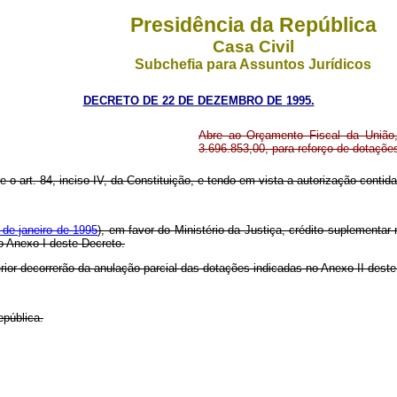
Presidência da República
Casa Civil
Subchefia para Assuntos Jurídicos
DECRETO DE 22 DE DEZEMBRO DE 1995.
Abre ao Orçamento Fiscal da União, 
3.696.853,00, para reforço de dotaçõ
re o art. 84, inciso IV, da Constituição, e tendo em vista a autorização contid
 de janeiro de 1995
), em favor do Ministério da Justiça, crédito suplementar
no Anexo I deste Decreto.
erior decorrerão da anulação parcial das dotações indicadas no Anexo II dest
epública.