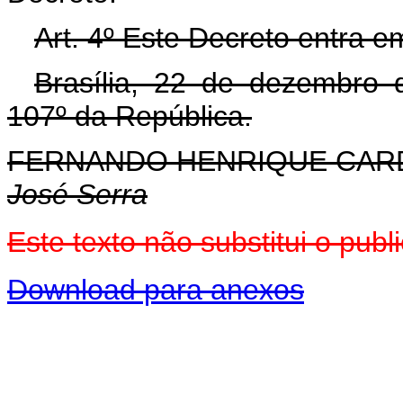
Art. 4º Este Decreto entra e
Brasília, 22 de dezembro 
107º da República.
FERNANDO HENRIQUE CA
José Serra
Este texto não substitui o pu
Download para anexos