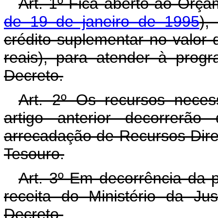
Art. 1º Fica aberto ao Orça
de 19 de janeiro de 1995
),
crédito suplementar no valor 
reais), para atender à prog
Decreto.
Art. 2º Os recursos neces
artigo anterior decorrerã
arrecadação de Recursos Dir
Tesouro.
Art. 3º Em decorrência da p
receita do Ministério da Ju
Decreto.