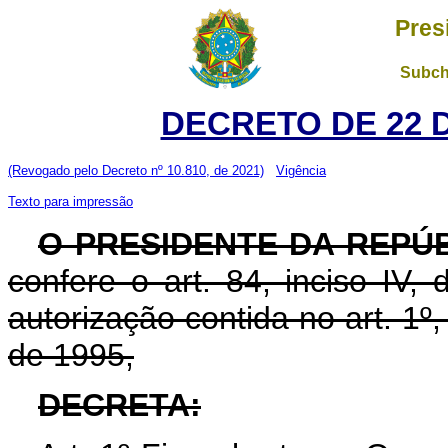
Pres
Subch
DECRETO DE 22 
(Revogado pelo Decreto nº 10.810, de 2021)
Vigência
Texto para impressão
O PRESIDENTE DA REPÚ
confere o art. 84, inciso IV,
autorização contida no art. 1º
de 1995,
DECRETA: