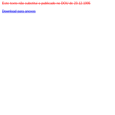
Este texto não substitui o publicado no DOU de 23.12.1995
Download para anexos