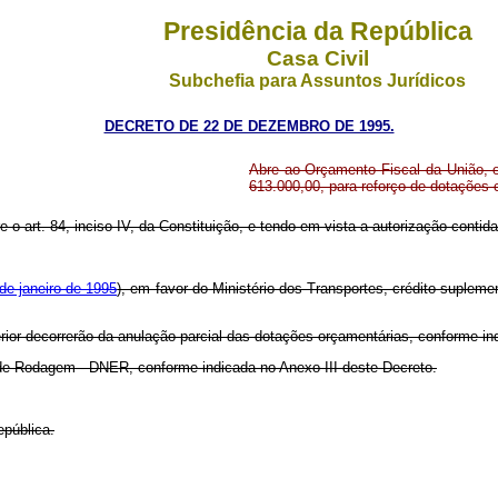
Presidência da República
Casa Civil
Subchefia para Assuntos Jurídicos
DECRETO DE 22 DE DEZEMBRO DE 1995.
Abre ao Orçamento Fiscal da União, e
613.000,00, para reforço de dotações
e o art. 84, inciso IV, da Constituição, e tendo em vista a autorização contida 
 de janeiro de 1995
), em favor do Ministério dos Transportes, crédito suplemen
erior decorrerão da anulação parcial das dotações orçamentárias, conforme i
s de Rodagem - DNER, conforme indicada no Anexo III deste Decreto.
epública.