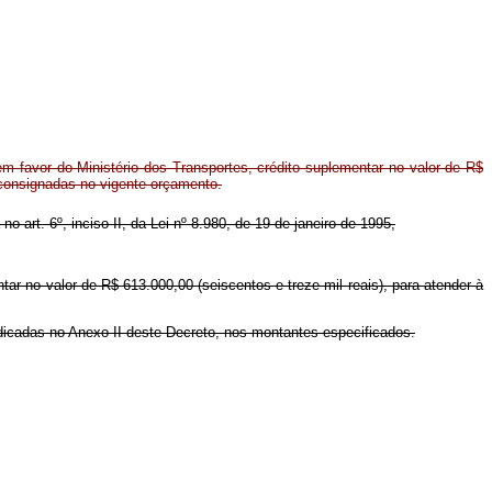
m favor do Ministério dos Transportes, crédito suplementar no valor de R$
 consignadas no vigente orçamento.
no art. 6º, inciso II, da Lei nº 8.980, de 19 de janeiro de 1995,
tar no valor de R$ 613.000,00 (seiscentos e treze mil reais), para atender à
ndicadas no Anexo II deste Decreto, nos montantes especificados.