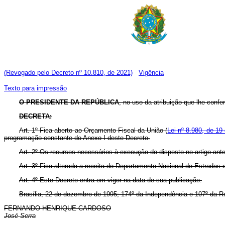
(Revogado pelo Decreto nº 10.810, de 2021)
Vigência
Texto para impressão
O PRESIDENTE DA REPÚBLICA
, no uso da atribuição que lhe confer
DECRETA:
Art. 1º Fica aberto ao Orçamento Fiscal da União (
Lei nº 8.980, de 19
programação constante do Anexo I deste Decreto.
Art. 2º Os recursos necessários à execução do disposto no artigo ant
Art. 3º Fica alterada a receita do Departamento Nacional de Estrada
Art. 4º Este Decreto entra em vigor na data de sua publicação.
Brasília, 22 de dezembro de 1995; 174º da Independência e 107º da R
FERNANDO HENRIQUE CARDOSO
José Serra