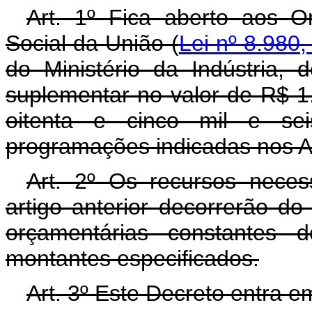
Art. 1º Fica aberto aos O
Social da União (
Lei nº 8.980,
do Ministério da Indústria,
suplementar no valor de R$ 1
oitenta e cinco mil e sei
programações indicadas nos An
Art. 2º Os recursos neces
artigo anterior decorrerão d
orçamentárias constantes 
montantes especificados.
Art. 3º Este Decreto entra e