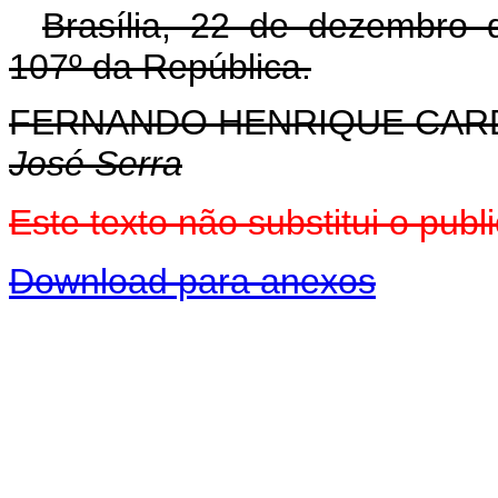
Brasília, 22 de dezembro 
107º da República.
FERNANDO HENRIQUE CA
José Serra
Este texto não substitui o pu
Download para anexos