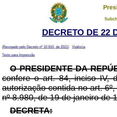
Pres
Subch
DECRETO DE 22 
(Revogado pelo Decreto nº 10.810, de 2021)
Vigência
Texto para impressão
O PRESIDENTE DA REPÚ
confere o art. 84, inciso IV,
autorização contida no art. 6º, 
nº 8.980, de 19 de janeiro de 
DECRETA: