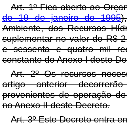
Art. 1º Fica aberto ao Orça
de 19 de janeiro de 1995
)
Ambiente, dos Recursos Hídr
suplementar no valor de R$ 2.
e sessenta e quatro mil re
constante do Anexo I deste De
Art. 2º Os recursos neces
artigo anterior decorrer
provenientes de operação de 
no Anexo II deste Decreto.
Art. 3º Este Decreto entra e