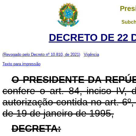
Pres
Subch
DECRETO DE 22 
(Revogado pelo Decreto nº 10.810, de 2021)
Vigência
Texto para impressão
O PRESIDENTE DA REPÚ
confere o art. 84, inciso IV,
autorização contida no art. 6º, i
de 19 de janeiro de 1995,
DECRETA: