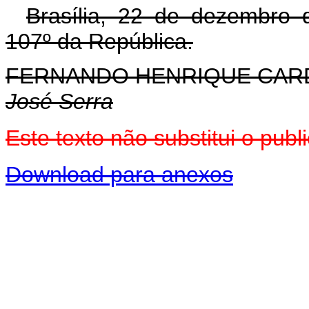
Brasília, 22 de dezembro 
107º da República.
FERNANDO HENRIQUE CA
José Serra
Este texto não substitui o pu
Download para anexos