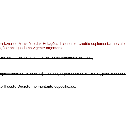
 favor do Ministério das Relações Exteriores, crédito suplementar no valor
tação consignada no vigente orçamento.
a no art. 1º, da Lei nº 9.221, de 22 de dezembro de 1995,
suplementar no valor de R$ 700.000,00 (setecentos mil reais), para atender à
xo II deste Decreto, no montante especificado.