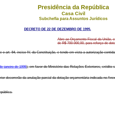
Presidência da República
Casa Civil
Subchefia para Assuntos Jurídicos
DECRETO DE 22 DE DEZEMBRO DE 1995.
Abre ao Orçamento Fiscal da União, em
de R$ 700.000,00, para reforço de do
re o art. 84, inciso IV, da Constituição, e tendo em vista a autorização contid
de janeiro de 1995
), em favor do Ministério das Relações Exteriores, crédito 
rior decorrerão da anulação parcial da dotação orçamentária indicada no Ane
epública.