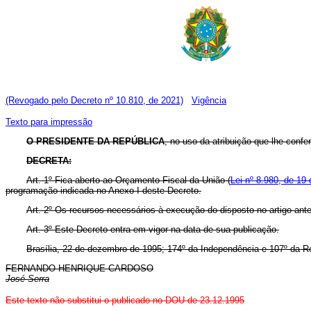
(Revogado pelo Decreto nº 10.810, de 2021)
Vigência
Texto para impressão
O PRESIDENTE DA REPÚBLICA
, no uso da atribuição que lhe confe
DECRETA:
Art. 1º Fica aberto ao Orçamento Fiscal da União (
Lei nº 8.980, de 19 
programação indicada no Anexo I deste Decreto.
Art. 2º Os recursos necessários à execução do disposto no artigo ante
Art. 3º Este Decreto entra em vigor na data de sua publicação.
Brasília, 22 de dezembro de 1995; 174º da Independência e 107º da R
FERNANDO HENRIQUE CARDOSO
José Serra
Este texto não substitui o publicado no DOU de 23.12.1995