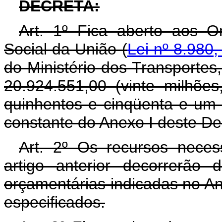
DECRETA:
Art. 1º Fica aberto aos O
Social da União (
Lei nº 8.980,
do Ministério dos Transportes
20.924.551,00 (vinte milhões
quinhentos e cinqüenta e um 
constante do Anexo I deste De
Art. 2º Os recursos neces
artigo anterior decorrerão
orçamentárias indicadas no An
especificados.