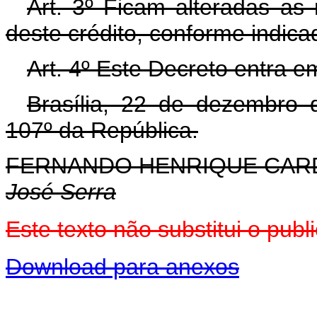
Art. 3º Ficam alteradas as 
deste crédito, conforme indica
Art. 4º Este Decreto entra e
Brasília, 22 de dezembro 
107º da República.
FERNANDO HENRIQUE CA
José Serra
Este texto não substitui o pu
Download para anexos