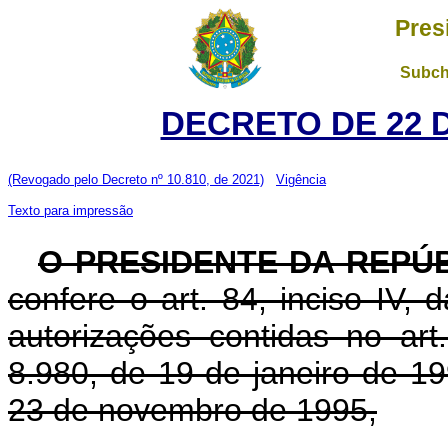
Pres
Subch
DECRETO DE 22 
(Revogado pelo Decreto nº 10.810, de 2021)
Vigência
Texto para impressão
O PRESIDENTE DA REPÚ
confere o art. 84, inciso IV, 
autorizações contidas no art.
8.980, de 19 de janeiro de 199
23 de novembro de 1995,