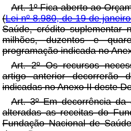
Art. 1º Fica aberto ao Orça
(
Lei nº 8.980, de 19 de janeir
Saúde, crédito suplementar 
milhões, duzentos e quare
programação indicada no Anex
Art. 2º Os recursos neces
artigo anterior decorrerão
indicadas no Anexo II deste D
Art. 3º Em decorrência da 
alteradas as receitas do F
Fundação Nacional de Saúde