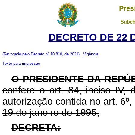
Pres
Subch
DECRETO DE 22 
(Revogado pelo Decreto nº 10.810, de 2021)
Vigência
Texto para impressão
O PRESIDENTE DA REPÚ
confere o art. 84, inciso IV,
autorização contida no art. 6º, 
19 de janeiro de 1995,
DECRETA: