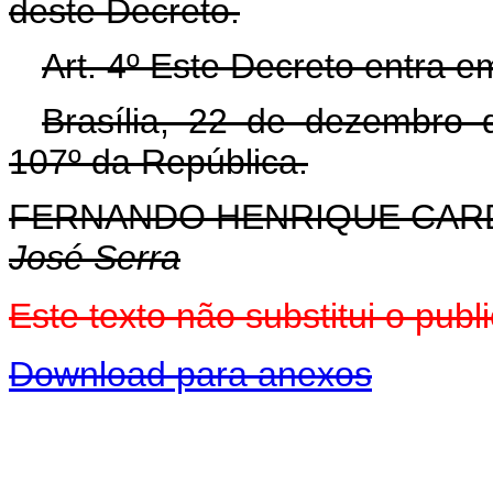
deste Decreto.
Art. 4º Este Decreto entra e
Brasília, 22 de dezembro 
107º da República.
FERNANDO HENRIQUE CA
José Serra
Este texto não substitui o pu
Download para anexos