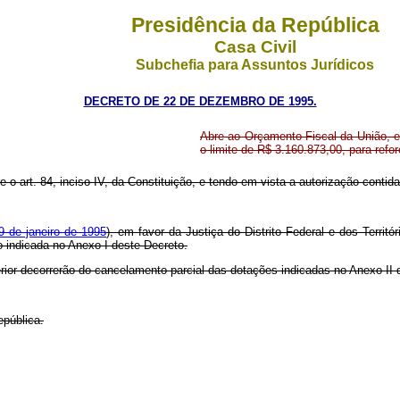
Presidência da República
Casa Civil
Subchefia para Assuntos Jurídicos
DECRETO DE 22 DE DEZEMBRO DE 1995.
Abre ao Orçamento Fiscal da União, em 
o limite de R$ 3.160.873,00, para ref
re o art. 84, inciso IV, da Constituição, e tendo em vista a autorização conti
9 de janeiro de 1995
), em favor da Justiça do Distrito Federal e dos Territó
o indicada no Anexo I deste Decreto.
erior decorrerão do cancelamento parcial das dotações indicadas no Anexo II
epública.