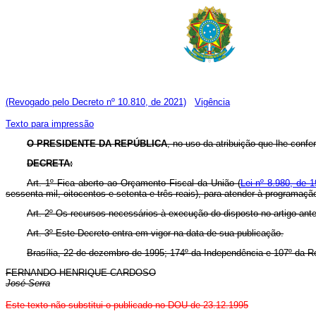
(Revogado pelo Decreto nº 10.810, de 2021)
Vigência
Texto para impressão
O PRESIDENTE DA REPÚBLICA
, no uso da atribuição que lhe confe
DECRETA:
Art. 1º Fica aberto ao Orçamento Fiscal da União (
Lei nº 8.980, de 1
sessenta mil, oitocentos e setenta e três reais), para atender à programaçã
Art. 2º Os recursos necessários à execução do disposto no artigo ant
Art. 3º Este Decreto entra em vigor na data de sua publicação.
Brasília, 22 de dezembro de 1995; 174º da Independência e 107º da R
FERNANDO HENRIQUE CARDOSO
José Serra
Este texto não substitui o publicado no DOU de 23.12.1995