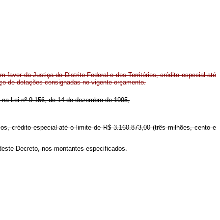
favor da Justiça do Distrito Federal e dos Territórios, crédito especial até
orço de dotações consignadas no vigente orçamento.
da na Lei nº 9.156, de 14 de dezembro de 1995,
rios, crédito especial até o limite de R$ 3.160.873,00 (três milhões, cento e
 deste Decreto, nos montantes especificados.