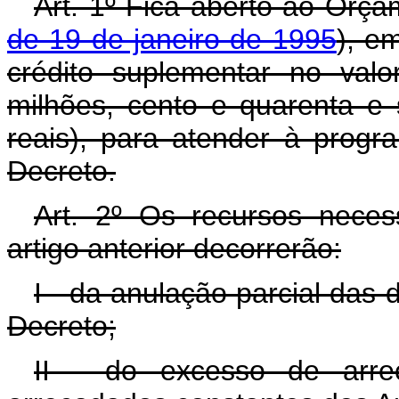
Art. 1º Fica aberto ao Orça
de 19 de janeiro de 1995
), e
crédito suplementar no val
milhões, cento e quarenta e s
reais), para atender à prog
Decreto.
Art. 2º Os recursos neces
artigo anterior decorrerão:
I - da anulação parcial das 
Decreto;
II - do excesso de arre