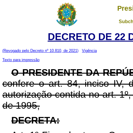
Pres
Subch
DECRETO DE 22 
(Revogado pelo Decreto nº 10.810, de 2021)
Vigência
Texto para impressão
O PRESIDENTE DA REPÚ
confere o art. 84, inciso IV,
autorização contida no art. 1º
de 1995,
DECRETA: