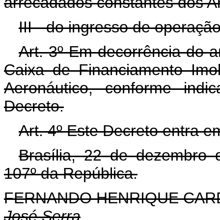
arrecadados constantes dos An
III - do ingresso de operação
Art. 3º Em decorrência do ar
Caixa de Financiamento Imob
Aeronáutico, conforme indi
Decreto.
Art. 4º Este Decreto entra e
Brasília, 22 de dezembro 
107º da República.
FERNANDO HENRIQUE CA
José Serra