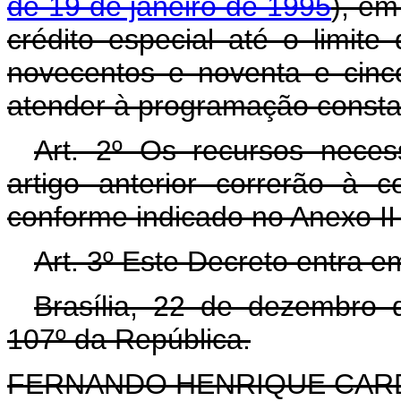
de 19 de janeiro de 1995
), em
crédito especial até o limit
novecentos e noventa e cinco 
atender à programação consta
Art. 2º Os recursos neces
artigo anterior correrão à 
conforme indicado no Anexo II
Art. 3º Este Decreto entra e
Brasília, 22 de dezembro 
107º da República.
FERNANDO HENRIQUE CA