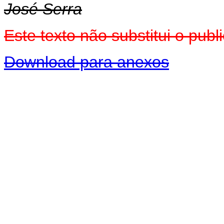
José Serra
Este texto não substitui o pu
Download para anexos