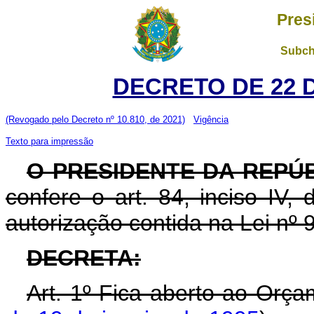
Pres
Subch
DECRETO DE 22 
(Revogado pelo Decreto nº 10.810, de 2021)
Vigência
Texto para impressão
O PRESIDENTE DA REPÚ
confere o art. 84, inciso IV,
autorização contida na Lei nº
DECRETA:
Art. 1º Fica aberto ao Orça