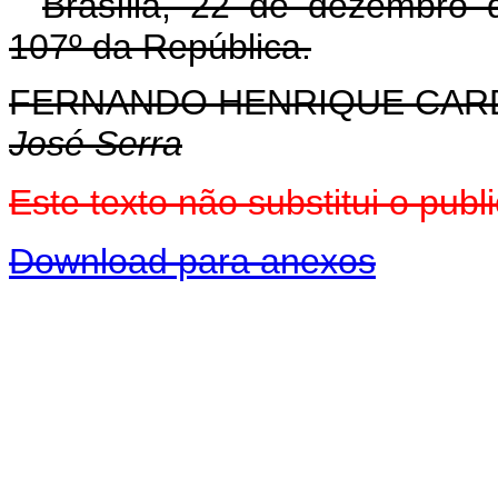
Brasília, 22 de dezembro 
107º da República.
FERNANDO HENRIQUE CA
José Serra
Este texto não substitui o pu
Download para anexos