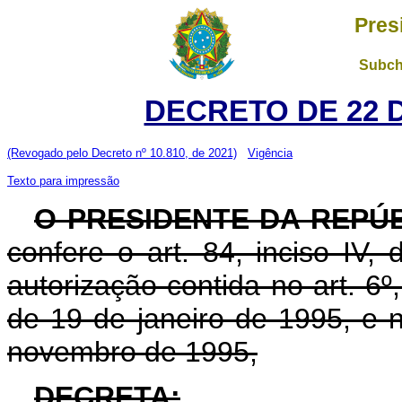
Pres
Subch
DECRETO DE 22 
(Revogado pelo Decreto nº 10.810, de 2021)
Vigência
Texto para impressão
O PRESIDENTE DA REPÚ
confere o art. 84, inciso IV,
autorização contida no art. 6º, 
de 19 de janeiro de 1995, e n
novembro de 1995,
DECRETA: