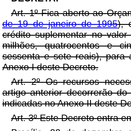
Art. 1º Fica aberto ao Orça
de 19 de janeiro de 1995
), 
crédito suplementar no valor
milhões, quatrocentos e c
sessenta e sete reais), para
Anexo I deste Decreto.
Art. 2º Os recursos neces
artigo anterior decorrerão d
indicadas no Anexo II deste D
Art. 3º Este Decreto entra e