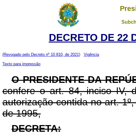
Pres
Subch
DECRETO DE 22 
(Revogado pelo Decreto nº 10.810, de 2021)
Vigência
Texto para impressão
O PRESIDENTE DA REPÚ
confere o art. 84, inciso IV,
autorização contida no art. 1º
de 1995,
DECRETA: