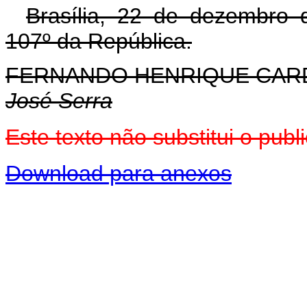
Brasília, 22 de dezembro 
107º da República.
FERNANDO HENRIQUE CA
José Serra
Este texto não substitui o pu
Download para anexos