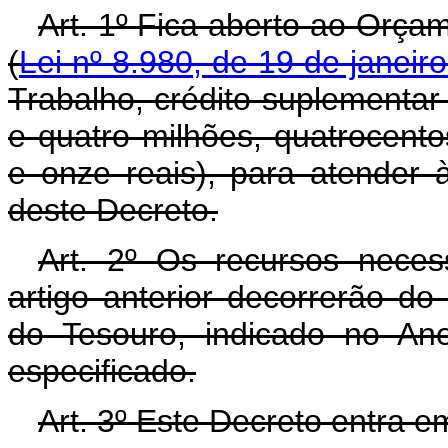
Art. 1º Fica aberto ao Orça
(
Lei nº 8.980, de 19 de janeir
Trabalho, crédito suplementar 
e quatro milhões, quatrocento
e onze reais), para atender
deste Decreto.
Art. 2º Os recursos neces
artigo anterior decorrerão d
do Tesouro, indicado no An
especificado.
Art. 3º Este Decreto entra e