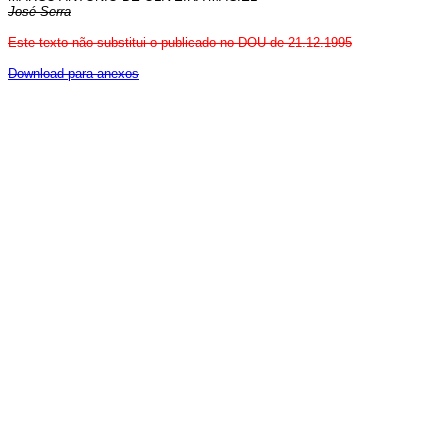
José Serra
Este texto não substitui o publicado no DOU de 21.12.1995
Download para anexos