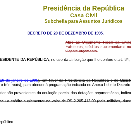
Presidência da República
Casa Civil
Subchefia para Assuntos Jurídicos
DECRETO DE 20 DE DEZEMBRO DE 1995.
Abre ao Orçamento Fiscal da União
Exteriores, créditos suplementares n
vigente orçamento.
ESIDENTE DA
REPÚBLICA
, no uso da atribuição que lhe confere o art. 84,
 19 de janeiro de 1995
), em favor da Presidência da República e do Minist
e três reais), para atender à programação indicada no Anexo I deste Decreto
erior são provenientes da anulação parcial das dotações orçamentárias, indic
iu o crédito suplementar no valor de R$ 2.205.413,00 (dois milhões, duzen
epública.