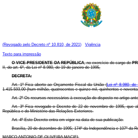
(Revogado pelo Decreto nº 10.810, de 2021)
Vigência
Texto para impressão
O VICE-PRESIDENTE DA REPÚBLICA
, no exercício do cargo de
PR
II, do art. 6º, da Lei nº 8.980, de 19 de janeiro de 1995,
DECRETA:
Art. 1º Fica aberto ao Orçamento Fiscal da União (
Lei nº 8.980, de
1.415.593,00 (hum milhão, quatrocentos e quinze mil, quinhentos e noventa 
Art. 2º Os recursos necessários à execução do disposto no artigo ant
Art. 3º Fica revogado o Decreto de 22 de novembro de 1995, que abr
República e do Ministério das Relações Exteriores.
Art. 4º Este Decreto entra em vigor na data de sua publicação.
Brasília, 20 de dezembro de 1995; 174º da Independência e 107º da R
MARCO ANTONIO DE OLIVEIRA MACIEL