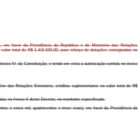
, em favor da Presidência da República e do Ministério das Relações
o valor total de R$ 1.415.593,00, para reforço de dotações consignadas no
 inciso IV, da Constituição, e tendo em vista a autorização contida no inciso
ério das Relações Exteriores, créditos suplementares no valor total de R$
.
adas no Anexo II deste Decreto, no montante especificado.
tos e cinco mil, quatrocentos e treze reais), em favor da Presidência da