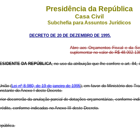
Presidência da República
Casa Civil
Subchefia para Assuntos Jurídicos
DECRETO DE 20 DE DEZEMBRO DE 1995.
Abre aos Orçamentos Fiscal e da Segu
suplementar no valor de R$ 48.002.13
ESIDENTE DA
REPÚBLICA
, no uso da atribuição que lhe confere o art. 84, 
União (
Lei nº 8.980, de 19 de janeiro de 1995
), em favor do Ministério dos Tr
constante do Anexo I deste Decreto.
erior decorrerão da anulação parcial de dotações orçamentárias, conforme in
crédito, conforme indicadas no Anexo III deste Decreto.
epública.