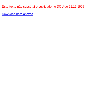
Este texto não substitui o publicado no DOU de 21.12.1995
Download para anexos