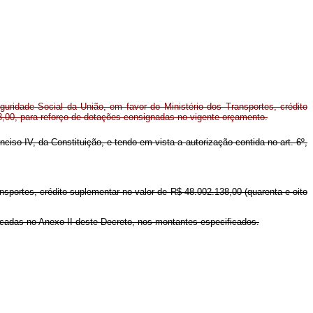
ridade Social da União, em favor do Ministério dos Transportes, crédito
8,00, para reforço de dotações consignadas no vigente orçamento.
inciso IV, da Constituição, e tendo em vista a autorização contida no art. 6º,
ansportes, crédito suplementar no valor de R$ 48.002.138,00 (quarenta e oito
dicadas no Anexo II deste Decreto, nos montantes especificados.