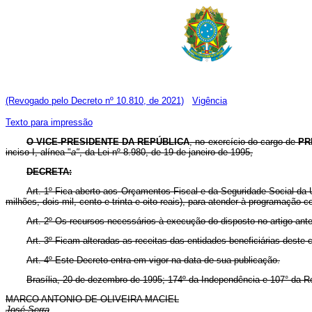
(Revogado pelo Decreto nº 10.810, de 2021)
Vigência
Texto para impressão
O VICE-PRESIDENTE DA REPÚBLICA
, no exercício do cargo de
PR
inciso I, alínea "
a"
, da Lei nº 8.980, de 19 de janeiro de 1995,
DECRETA:
Art. 1º Fica aberto aos Orçamentos Fiscal e da Seguridade Social da 
milhões, dois mil, cento e trinta e oito reais), para atender à programação 
Art. 2º Os recursos necessários à execução do disposto no artigo ant
Art. 3º Ficam alteradas as receitas das entidades beneficiárias deste 
Art. 4º Este Decreto entra em vigor na data de sua publicação.
Brasília, 20 de dezembro de 1995; 174º da Independência e 107° da R
MARCO ANTONIO DE OLIVEIRA MACIEL
José Serra