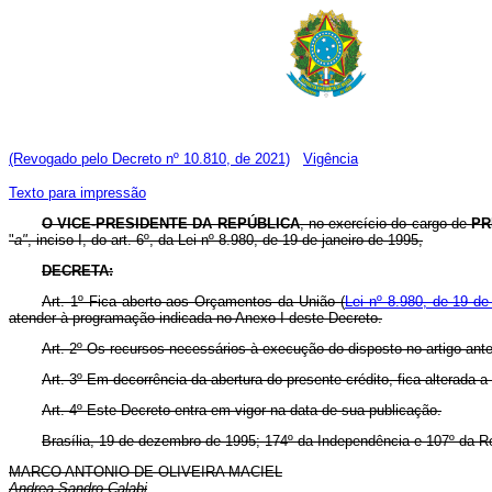
(Revogado pelo Decreto nº 10.810, de 2021)
Vigência
Texto para impressão
O VICE-PRESIDENTE DA REPÚBLICA
, no exercício do cargo de
PR
"
a"
, inciso I, do art. 6º, da Lei nº 8.980, de 19 de janeiro de 1995,
DECRETA:
Art. 1º Fica aberto aos Orçamentos da União (
Lei nº 8.980, de 19 de
atender à programação indicada no Anexo I deste Decreto.
Art. 2º Os recursos necessários à execução do disposto no artigo ant
Art. 3º Em decorrência da abertura do presente crédito, fica alterada
Art. 4º Este Decreto entra em vigor na data de sua publicação.
Brasília, 19 de dezembro de 1995; 174º da Independência e 107º da R
MARCO ANTONIO DE OLIVEIRA MACIEL
Andrea Sandro Calabi