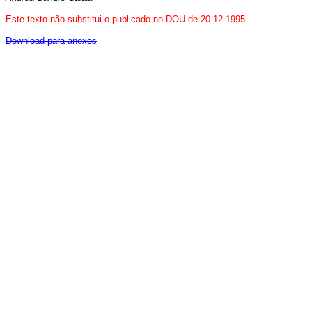
Este texto não substitui o publicado no DOU de 20.12.1995
Download para anexos