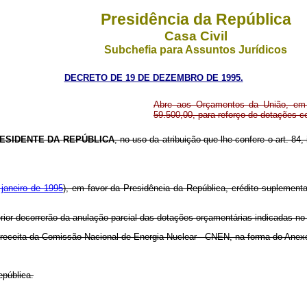
Presidência da República
Casa Civil
Subchefia para Assuntos Jurídicos
DECRETO DE 19 DE DEZEMBRO DE 1995.
Abre aos Orçamentos da União, em f
59.500,00, para reforço de dotações 
ESIDENTE DA
REPÚBLICA
, no uso da atribuição que lhe confere o art. 84,
 janeiro de 1995
), em favor da Presidência da República, crédito suplementa
erior decorrerão da anulação parcial das dotações orçamentárias indicadas no
 a receita da Comissão Nacional de Energia Nuclear - CNEN, na forma do Anexo
epública.