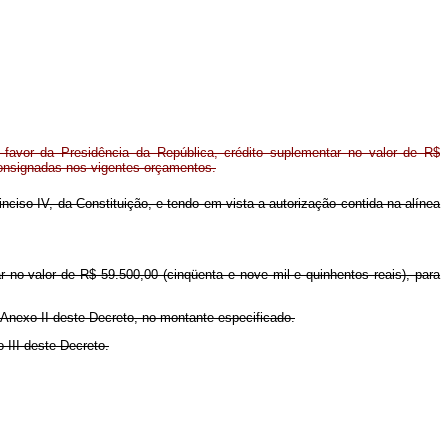
avor da Presidência da República, crédito suplementar no valor de R$
consignadas nos vigentes orçamentos.
 inciso IV, da Constituição, e tendo em vista a autorização contida na alínea
r no valor de R$ 59.500,00 (cinqüenta e nove mil e quinhentos reais), para
 Anexo II deste Decreto, no montante especificado.
 III deste Decreto.