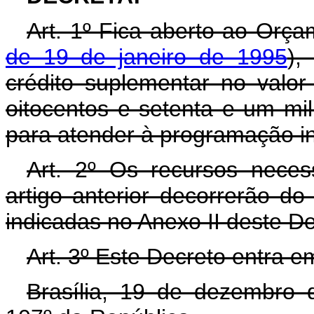
Art. 1º Fica aberto ao Orça
de 19 de janeiro de 1995
),
crédito suplementar no valor
oitocentos e setenta e um mil,
para atender à programação in
Art. 2º Os recursos neces
artigo anterior decorrerão d
indicadas no Anexo II deste D
Art. 3º Este Decreto entra e
Brasília, 19 de dezembro 