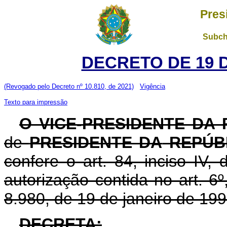
Pres
Subch
DECRETO DE 19 
(Revogado pelo Decreto nº 10.810, de 2021)
Vigência
Texto para impressão
O VICE-PRESIDENTE DA
de
PRESIDENTE DA
REPÚB
confere o art. 84, inciso IV,
autorização contida no art. 6º,
8.980, de 19 de janeiro de 199
DECRETA: