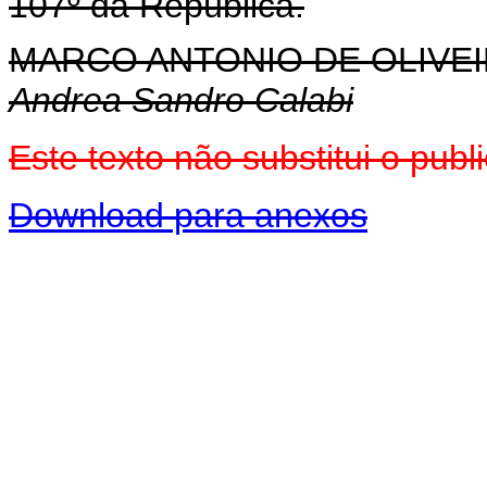
107º da República.
MARCO ANTONIO DE OLIVEI
Andrea Sandro Calabi
Este texto não substitui o pu
Download para anexos