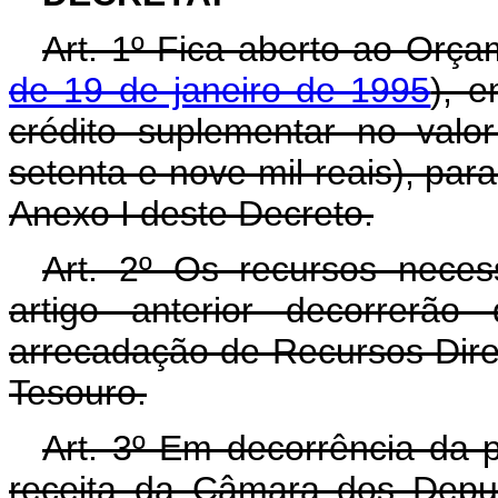
Art. 1º Fica aberto ao Orça
de 19 de janeiro de 1995
), 
crédito suplementar no val
setenta e nove mil reais), pa
Anexo I deste Decreto.
Art. 2º Os recursos neces
artigo anterior decorrerã
arrecadação de Recursos Dir
Tesouro.
Art. 3º Em decorrência da p
receita da Câmara dos Depu