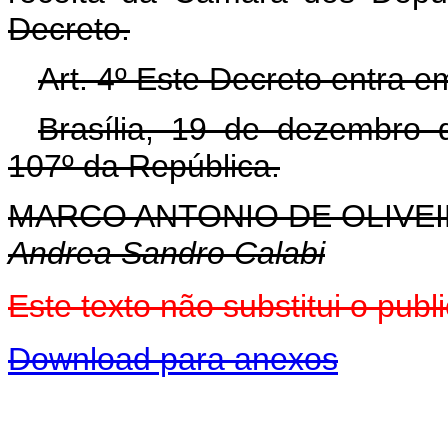
Decreto.
Art. 4º Este Decreto entra e
Brasília, 19 de dezembro 
107º da República.
MARCO ANTONIO DE OLIVEI
Andrea Sandro Calabi
Este texto não substitui o pu
Download para anexos