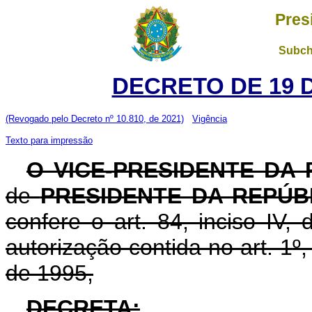
Pres
Subch
DECRETO DE 19 
(Revogado pelo Decreto nº 10.810, de 2021)
Vigência
Texto para impressão
O VICE-PRESIDENTE DA
de
PRESIDENTE DA REPÚB
confere o art. 84, inciso IV,
autorização contida no art. 1º
de 1995,
DECRETA: