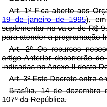
Art. 1º Fica aberto aos Or
19 de janeiro de 1995
), em
suplementar no valor de R$ 9.
para atender a programação In
Art. 2º Os recursos neces
artigo Anterior decorrerão d
Indicadas no Anexo II deste D
Art. 3º Este Decreto entra e
Brasília, 14 de dezembro 
107º da República.