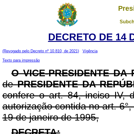
Pres
Subch
DECRETO DE 14 
(Revogado pelo Decreto nº 10.810, de 2021)
Vigência
Texto para impressão
O VICE-PRESIDENTE DA 
de
PRESIDENTE DA REPÚB
confere o art. 84, inciso IV,
autorização contida no art. 6°, 
19 de janeiro de 1995,
DECRETA: