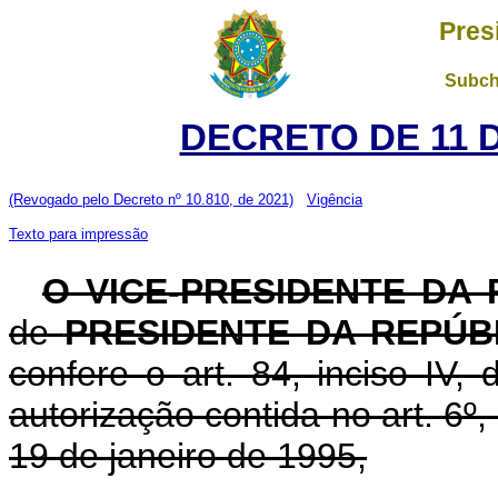
Pres
Subch
DECRETO DE 11 
(Revogado pelo Decreto nº 10.810, de 2021)
Vigência
Texto para impressão
O VICE-PRESIDENTE DA
de
PRESIDENTE DA REPÚB
confere o art. 84, inciso IV,
autorização contida no art. 6º, 
19 de janeiro de 1995,