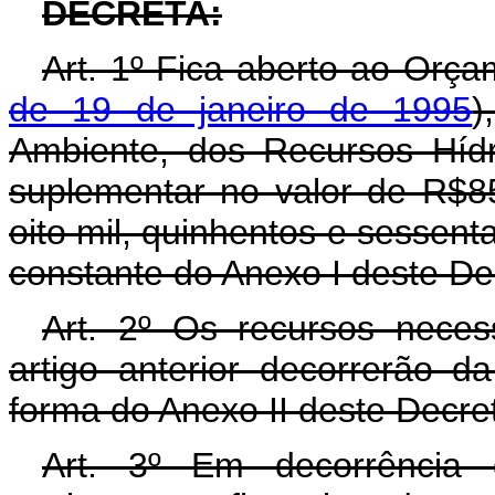
DECRETA:
Art. 1º Fica aberto ao Orça
de 19 de janeiro de 1995
)
Ambiente, dos Recursos Hídr
suplementar no valor de R$85
oito mil, quinhentos e sessent
constante do Anexo I deste De
Art. 2º Os recursos neces
artigo anterior decorrerão d
forma do Anexo II deste Decre
Art. 3º Em decorrência 