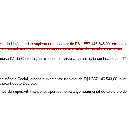
al da União crédito suplementar no valor de R$ 1.557.146.543,00, em favor
ência Social, para reforço de dotações consignadas do vigente orçamento.
inciso IV, da Constituição, e tendo em vista a autorização contida no art. 1º,
Assistência Social, crédito suplementar no valor de R$1.557.146.543,00 (hum
Anexo I deste Decreto.
tes de superávit financeiro, apurado no balanço patrimonial do exercício de