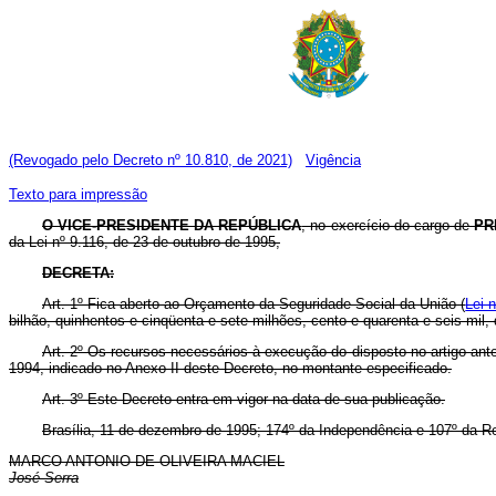
(Revogado pelo Decreto nº 10.810, de 2021)
Vigência
Texto para impressão
O VICE-PRESIDENTE DA REPÚBLICA
, no exercício do cargo de
PR
da Lei nº 9.116, de 23 de outubro de 1995,
DECRETA:
Art. 1º Fica aberto ao Orçamento da Seguridade Social da União (
Lei 
bilhão, quinhentos e cinqüenta e sete milhões, cento e quarenta e seis mil,
Art. 2º Os recursos necessários à execução do disposto no artigo ante
1994, indicado no Anexo II deste Decreto, no montante especificado.
Art. 3º Este Decreto entra em vigor na data de sua publicação.
Brasília, 11 de dezembro de 1995; 174º da Independência e 107º da Re
MARCO ANTONIO DE OLIVEIRA MACIEL
José Serra