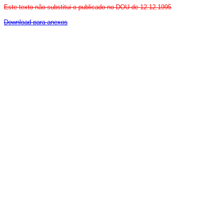
Este texto não substitui o publicado no DOU de 12.12.1995
Download para anexos