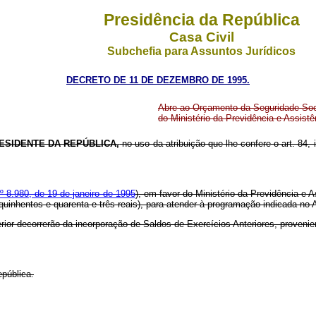
Presidência da República
Casa Civil
Subchefia para Assuntos Jurídicos
DECRETO DE 11 DE DEZEMBRO DE 1995.
Abre ao Orçamento da Seguridade Soci
do Ministério da Previdência e Assist
ESIDENTE DA REPÚBLICA,
no uso da atribuição que lhe confere o art. 84, 
nº 8.980, de 19 de janeiro de 1995
), em favor do Ministério da Previdência e 
 quinhentos e quarenta e três reais), para atender à programação indicada no 
rior decorrerão da incorporação de Saldos de Exercícios Anteriores, provenien
pública.