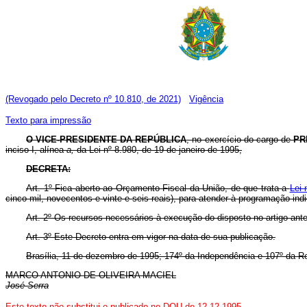
(Revogado pelo Decreto nº 10.810, de 2021)
Vigência
Texto para impressão
O VICE-PRESIDENTE DA REPÚBLICA
, no exercício do cargo de
PR
inciso I, alínea
a,
da Lei nº 8.980, de 19 de janeiro de 1995,
DECRETA:
Art. 1º Fica aberto ao Orçamento Fiscal da União, de que trata a
Lei 
cinco mil, novecentos e vinte e seis reais), para atender à programação in
Art. 2º Os recursos necessários à execução do disposto no artigo ant
Art. 3º Este Decreto entra em vigor na data de sua publicação.
Brasília, 11 de dezembro de 1995; 174º da Independência e 107º da Re
MARCO ANTONIO DE OLIVEIRA MACIEL
José Serra
Este texto não substitui o publicado no DOU de 12.12.1995