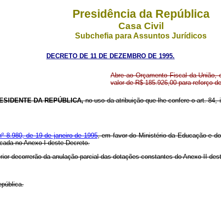
Presidência da República
Casa Civil
Subchefia para Assuntos Jurídicos
DECRETO DE 11 DE DEZEMBRO DE 1995.
Abre ao Orçamento Fiscal da União, e
valor de R$ 185.926,00 para reforço 
ESIDENTE DA REPÚBLICA,
no uso da atribuição que lhe confere o art. 84, 
nº 8.980, de 19 de janeiro de 1995
, em favor do Ministério da Educação e do
dicada no Anexo I deste Decreto.
erior decorrerão da anulação parcial das dotações constantes do Anexo II de
pública.