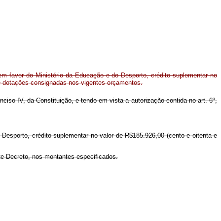
m favor do Ministério da Educação e do Desporto, crédito suplementar no
de dotações consignadas nos vigentes orçamentos.
inciso IV, da Constituição, e tendo em vista a autorização contida no art. 6º,
 Desporto, crédito suplementar no valor de R$185.926,00 (cento e oitenta e
ste Decreto, nos montantes especificados.