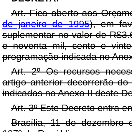
Art. Fica aberto aos Orçam
de janeiro de 1995
), em fav
suplementar no valor de R$3.6
e noventa mil, cento e vinte
programação indicada no Anex
Art. 2º Os recursos neces
artigo anterior decorrerão d
indicadas no Anexo II deste D
Art. 3º Este Decreto entra e
Brasília, 11 de dezembro 