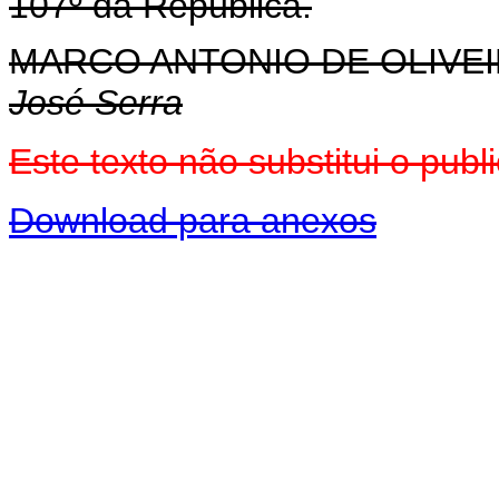
107º da República.
MARCO ANTONIO DE OLIVEI
José Serra
Este texto não substitui o pu
Download para anexos