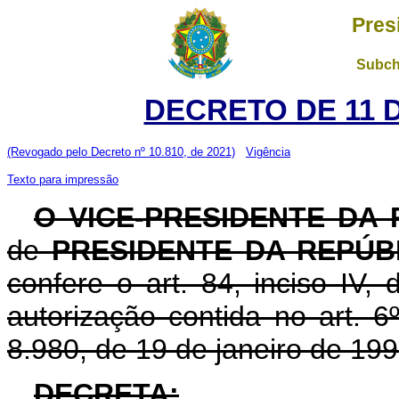
Pres
Subch
DECRETO DE 11 
(Revogado pelo Decreto nº 10.810, de 2021)
Vigência
Texto para impressão
O VICE-PRESIDENTE DA
de
PRESIDENTE DA REPÚB
confere o art. 84, inciso IV,
autorização contida no art. 6º
8.980, de 19 de janeiro de 199
DECRETA: