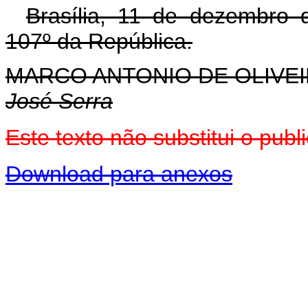
Brasília, 11 de dezembro 
107º da República.
MARCO ANTONIO DE OLIVEI
José Serra
Este texto não substitui o pu
Download para anexos