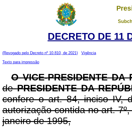
Pres
Subch
DECRETO DE 11 
(Revogado pelo Decreto nº 10.810, de 2021)
Vigência
Texto para impressão
O VICE-PRESIDENTE DA
de
PRESIDENTE DA REPÚB
confere o art. 84, inciso IV,
autorização contida no art. 7º,
janeiro de 1995,