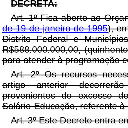
DECRETA:
Art. 1º Fica aberto ao Orça
de 19 de janeiro de 1995
), e
Distrito Federal e Município
R$588.000.000,00, (quinhentos
para atender à programação co
Art. 2º Os recursos neces
artigo anterior decorrer
provenientes do excesso de
Salário-Educação, referente à 
Art. 3º Este Decreto entra e