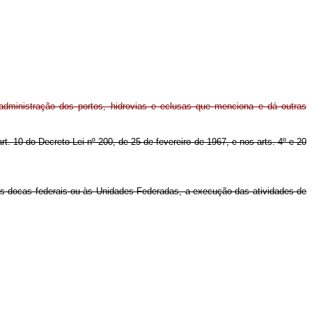
administração dos portos, hidrovias e eclusas que menciona e dá outras
art. 10 do Decreto-Lei nº 200, de 25 de fevereiro de 1967, e nos arts. 4º e 20
ias docas federais ou às Unidades Federadas, a execução das atividades de