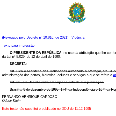
(Revogado pelo Decreto nº 10.810, de 2021)
Vigência
Texto para impressão
O PRESIDENTE DA REPÚBLICA
, no uso da atribuição que lhe confer
da Lei nº 8.029, de 12 de abril de 1990,
DECRETA:
Art. Fica o Ministério dos Transportes autorizado a prorrogar, até 
administração dos portos, hidrovias, eclusas e serviços a que se refere o
a
Art. 2º Este Decreto entra em vigor na data de sua publicação.
Brasília, 8 de dezembro de 1995; 174º da Independência e 107º da Rep
FERNANDO HENRIQUE CARDOSO
Odacir Klein
Este texto não substitui o publicado no DOU de 11.12.1995