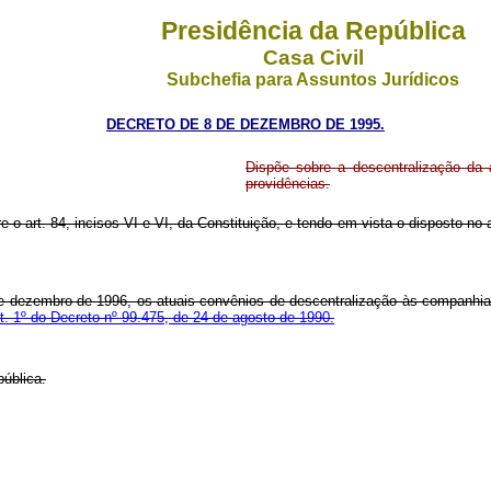
Presidência da República
Casa Civil
Subchefia para Assuntos Jurídicos
DECRETO DE 8 DE DEZEMBRO DE 1995.
Dispõe sobre a descentralização da 
providências.
e o art. 84, incisos VI e VI, da Constituição, e tendo em vista o disposto no 
31 de dezembro de 1996, os atuais convênios de descentralização às companh
rt. 1º do Decreto nº 99.475, de 24 de agosto de 1990.
ública.