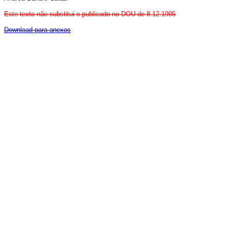
Este texto não substitui o publicado no DOU de 8.12.1995
Download para anexos