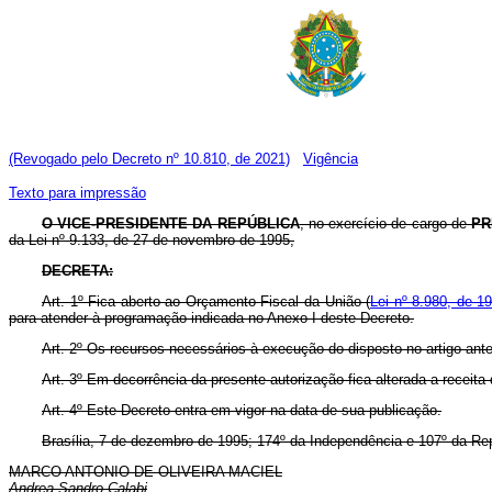
(Revogado pelo Decreto nº 10.810, de 2021)
Vigência
Texto para impressão
O VICE-PRESIDENTE DA REPÚBLICA
, no exercício de cargo de
PR
da Lei nº 9.133, de 27 de novembro de 1995,
DECRETA:
Art. 1º Fica aberto ao Orçamento Fiscal da União (
Lei nº 8.980, de 1
para atender à programação indicada no Anexo I deste Decreto.
Art. 2º Os recursos necessários à execução do disposto no artigo an
Art. 3º Em decorrência da presente autorização fica alterada a receita
Art. 4º Este Decreto entra em vigor na data de sua publicação.
Brasília, 7 de dezembro de 1995; 174º da Independência e 107º da Rep
MARCO ANTONIO DE OLIVEIRA MACIEL
Andrea Sandro Calabi