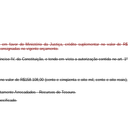
em favor do Ministério da Justiça, crédito suplementar no valor de R$
 consignadas no vigente orçamento.
 inciso IV, da Constituição, e tendo em vista a autorização contida no art. 1º
 no valor de R$158.108,00 (cento e cinqüenta e oito mil, cento e oito reais),
retamente Arrecadados - Recursos do Tesouro.
pecificado.