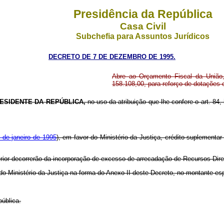
Presidência da República
Casa Civil
Subchefia para Assuntos Jurídicos
DECRETO DE 7 DE DEZEMBRO DE 1995.
Abre ao Orçamento Fiscal da União, 
158.108,00, para reforço de dotações
ESIDENTE DA REPÚBLICA,
no uso da atribuição que lhe confere o art. 84,
9 de janeiro de 1995
), em favor do Ministério da Justiça, crédito suplementar
terior decorrerão da incorporação de excesso de arrecadação de Recursos Di
 do Ministério da Justiça na forma do Anexo II deste Decreto, no montante es
ública.