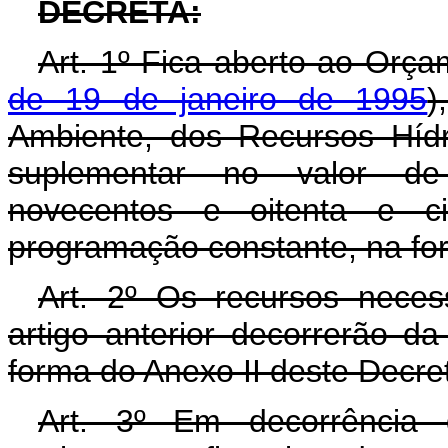
DECRETA:
Art. 1º Fica aberto ao Orça
de 19 de janeiro de 1995
)
Ambiente, dos Recursos Hídr
suplementar no valor de 
novecentos e oitenta e ci
programação constante, na fo
Art. 2º Os recursos neces
artigo anterior decorrerão d
forma do Anexo II deste Decre
Art. 3º Em decorrência 