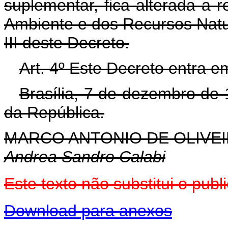
suplementar, fica alterada a re
Ambiente e dos Recursos Natu
III deste Decreto.
Art. 4º Este Decreto entra e
Brasília, 7 de dezembro de
da República.
MARCO ANTONIO DE OLIVEI
Andrea Sandro Calabi
Este texto não substitui o pu
Download para anexos