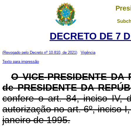
Pres
Subch
DECRETO DE 7 D
(Revogado pelo Decreto nº 10.810, de 2021)
Vigência
Texto para impressão
O VICE-PRESIDENTE DA
de PRESIDENTE DA REPÚB
confere o art. 84, inciso IV,
autorização no art. 6º, inciso I,
janeiro de 1995.