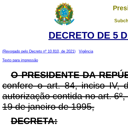
Pres
Subch
DECRETO DE 5 D
(Revogado pelo Decreto nº 10.810, de 2021)
Vigência
Texto para impressão
O PRESIDENTE DA REPÚ
confere o art. 84, inciso IV,
autorização contida no art. 6º, 
19 de janeiro de 1995,
DECRETA: