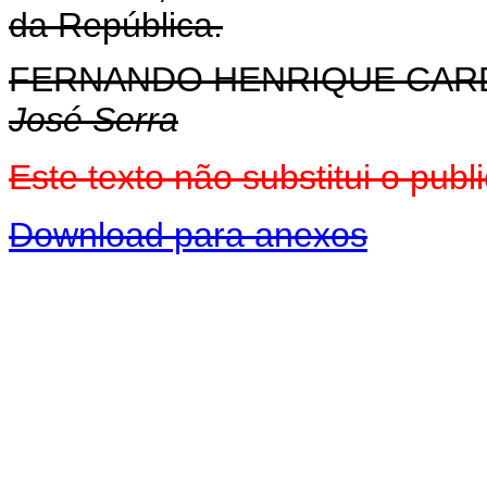
da República.
FERNANDO HENRIQUE CA
José Serra
Este texto não substitui o pu
Download para anexos