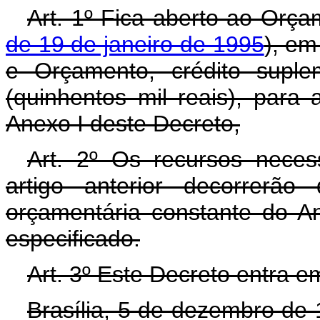
Art. 1º Fica aberto ao Orça
de 19 de janeiro de 1995
), em
e Orçamento, crédito suple
(quinhentos mil reais), para
Anexo I deste Decreto,
Art. 2º Os recursos neces
artigo anterior decorrerão
orçamentária constante do A
especificado.
Art. 3º Este Decreto entra e
Brasília, 5 de dezembro de