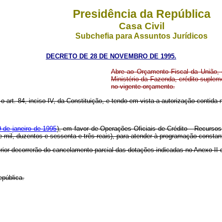
Presidência da República
Casa Civil
Subchefia para Assuntos Jurídicos
DECRETO DE 28 DE NOVEMBRO DE 1995.
Abre ao Orçamento Fiscal da União, 
Ministério da Fazenda, crédito suplem
no vigente orçamento.
o art. 84, inciso IV, da Constituição, e tendo em vista a autorização contida no
9 de janeiro de 1995
), em favor de Operações Oficiais de Crédito - Recursos
e mil, duzentos e sessenta e três reais), para atender à programação constan
erior decorrerão do cancelamento parcial das dotações indicadas no Anexo II 
epública.