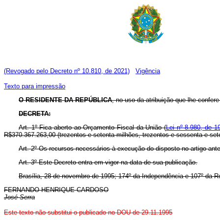
(Revogado pelo Decreto nº 10.810, de 2021)
Vigência
Texto para impressão
O RESIDENTE DA REPÚBLICA
, no uso da atribuição que lhe confere 
DECRETA:
Art. 1º Fica aberto ao Orçamento Fiscal da União (
Lei nº 8.980, de 1
R$370.367.263,00 (trezentos e setenta milhões, trezentos e sessenta e set
Art. 2º Os recursos necessários à execução do disposto no artigo ant
Art. 3º Este Decreto entra em vigor na data de sua publicação.
Brasília, 28 de novembro de 1995; 174º da Independência e 107º da R
FERNANDO HENRIQUE CARDOSO
José Serra
Este texto não substitui o publicado no DOU de 29.11.1995