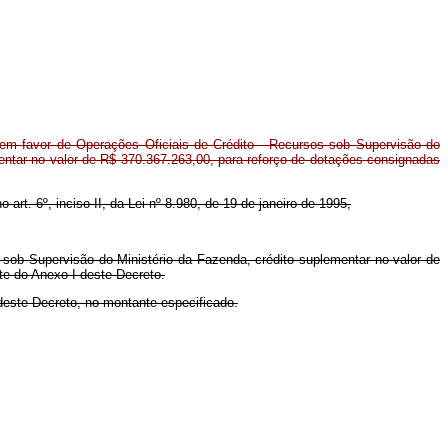
em favor de Operações Oficiais de Crédito - Recursos sob Supervisão do
entar no valor de R$ 370.367.263,00, para reforço de dotações consignadas
 art. 6º, inciso II, da Lei nº 8.980, de 19 de janeiro de 1995,
 sob Supervisão do Ministério da Fazenda, crédito suplementar no valor de
te do Anexo I deste Decreto.
deste Decreto, no montante especificado.