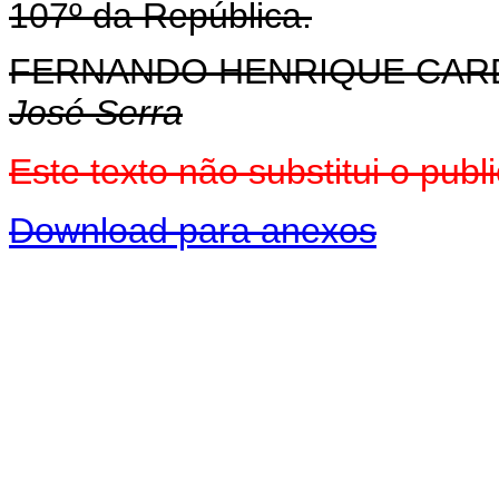
107º da República.
FERNANDO HENRIQUE CA
José Serra
Este texto não substitui o pu
Download para anexos