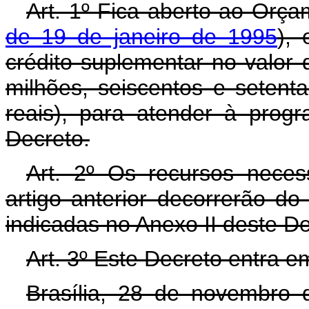
Art. 1º Fica aberto ao Orça
de 19 de janeiro de 1995
),
crédito suplementar no valor
milhões, seiscentos e setent
reais), para atender à prog
Decreto.
Art. 2º Os recursos neces
artigo anterior decorrerão d
indicadas no Anexo II deste D
Art. 3º Este Decreto entra e
Brasília, 28 de novembro 