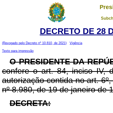
Pres
Subch
DECRETO DE 28 
(Revogado pelo Decreto nº 10.810, de 2021)
Vigência
Texto para impressão
O PRESIDENTE DA REPÚ
confere o art. 84, inciso IV,
autorização contida no art. 6º, 
nº 8.980, de 19 de janeiro de 
DECRETA: