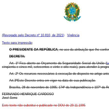
(Revogado pelo Decreto nº 10.810, de 2021)
Vigência
Texto para impressão
O PRESIDENTE DA REPÚBLICA
, no uso da atribuição que lhe confer
DECRETA:
Art. 1º Fica aberto ao Orçamento da Seguraridade Social da União (
L
cinqüenta e cinco mil, setecentos e vinte e oito reais), para atender à pro
Art. 2º Os recursos necessários à execução do disposto no artigo ante
Art.3ºEste Decreto entra em vigor na data de sua publicação.
Brasília, 28 de novembro de 1995; 174º da Independência e 107º da R
FERNANDO HENRIQUE CARDOSO
José Serra
Este texto não substitui o publicado no DOU de 29.11.1995