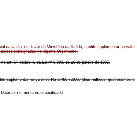
l da União, em favor do Ministério da Saúde, crédito suplementar no valor
dotações consignadas no vigente Orçamento.
no art. 6º, inciso II, da Lei nº 8.980, de 19 de janeiro de 1995,
dito suplementar no valor de R$ 2.455.728,00 (dois milhões, quatrocentos e
e Decreto, no montante especificado.