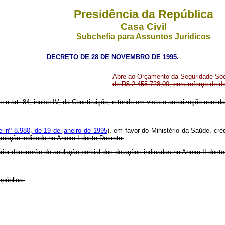
Presidência da República
Casa Civil
Subchefia para Assuntos Jurídicos
DECRETO DE 28 DE NOVEMBRO DE 1995.
Abre ao Orçamento da Seguridade Socia
de R$ 2.455.728,00, para reforço de 
e o art. 84, inciso IV, da Constituição, e tendo em vista a autorização contida 
ei nº 8.980, de 19 de janeiro de 1995
), em favor do Ministério da Saúde, cré
gramação indicada no Anexo I deste Decreto.
rior decorrerão da anulação parcial das dotações indicadas no Anexo II dest
epública.