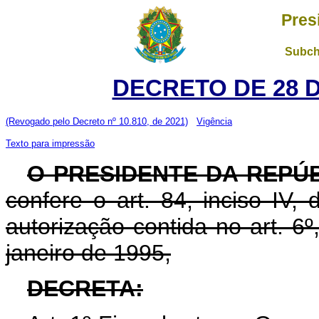
Pres
Subch
DECRETO DE 28 
(Revogado pelo Decreto nº 10.810, de 2021)
Vigência
Texto para impressão
O PRESIDENTE DA REPÚ
confere o art. 84, inciso IV,
autorização contida no art. 6º,
janeiro de 1995,
DECRETA: