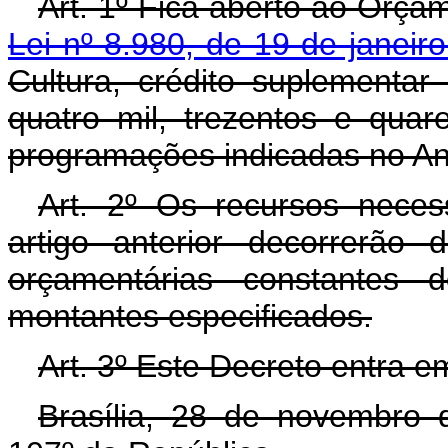
Art. 1º Fica aberto ao Orçam
Lei nº 8.980, de 19 de janeir
Cultura, crédito suplementar
quatro mil, trezentos e quar
programações indicadas no An
Art. 2º Os recursos neces
artigo anterior decorrerão
orçamentárias constantes 
montantes especificados.
Art. 3º Este Decreto entra e
Brasília, 28 de novembro 