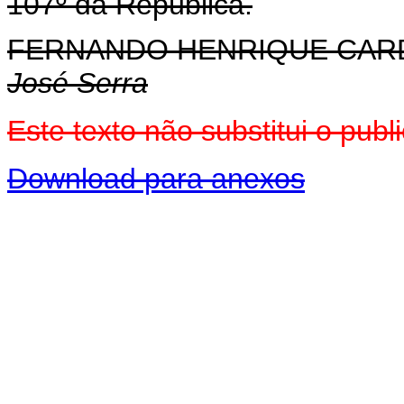
107º da República.
FERNANDO HENRIQUE CA
José Serra
Este texto não substitui o pu
Download para anexos