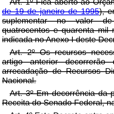
Art. 1º Fica aberto ao Orça
de 19 de janeiro de 1995
), 
suplementar no valor de 
quatrocentos e quarenta mil 
indicada no Anexo I deste Dec
Art. 2º Os recursos neces
artigo anterior decorrerã
arrecadação de Recursos Di
Nacional.
Art. 3º Em decorrência da p
Receita do Senado Federal, na