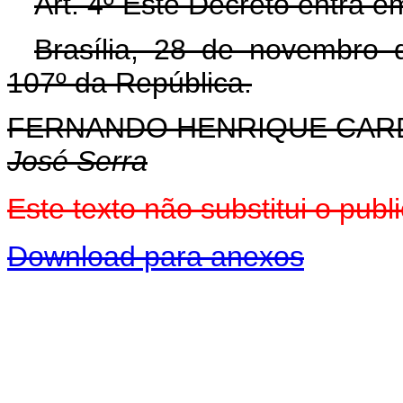
Art. 4º Este Decreto entra e
Brasília, 28 de novembro 
107º da República.
FERNANDO HENRIQUE CA
José Serra
Este texto não substitui o pu
Download para anexos