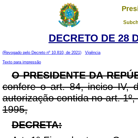
Pres
Subch
DECRETO DE 28 
(Revogado pelo Decreto nº 10.810, de 2021)
Vigência
Texto para impressão
O PRESIDENTE DA REPÚ
confere o art. 84, inciso IV,
autorização contida no art. 1º,
1995,
DECRETA: