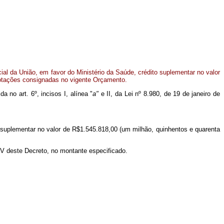
l da União, em favor do Ministério da Saúde, crédito suplementar no valor
dotações consignadas no vigente Orçamento.
a no art. 6º, incisos I, alínea "
a"
e II, da Lei nº 8.980, de 19 de janeiro de
o suplementar no valor de R$1.545.818,00 (um milhão, quinhentos e quarenta
 IV deste Decreto, no montante especificado.