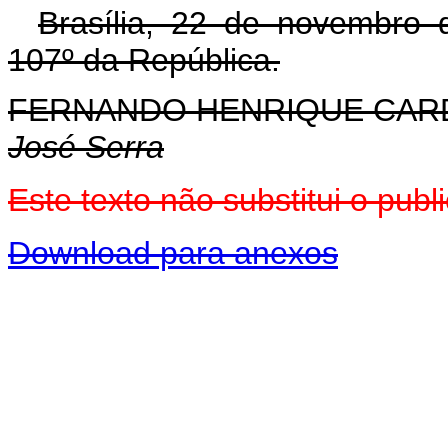
Brasília, 22 de novembro 
107º da República.
FERNANDO HENRIQUE CA
José Serra
Este texto não substitui o pu
Download para anexos