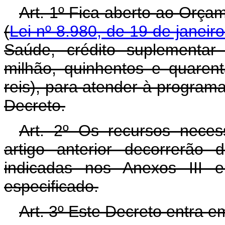
Art. 1º Fica aberto ao Orça
(
Lei nº 8.980, de 19 de janeir
Saúde, crédito suplementar
milhão, quinhentos e quarent
reis), para atender à programa
Decreto.
Art. 2º Os recursos neces
artigo anterior decorrerão
indicadas nos Anexos III 
especificado.
Art. 3º Este Decreto entra e