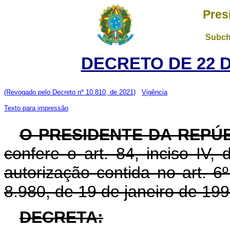
Pres
Subch
DECRETO DE 22 
(Revogado pelo Decreto nº 10.810, de 2021)
Vigência
Texto para impressão
O PRESIDENTE DA REPÚ
confere o art. 84, inciso IV,
autorização contida no art. 6º,
8.980, de 19 de janeiro de 199
DECRETA: