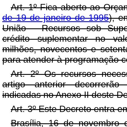
Art. 1º Fica aberto ao Orça
de 19 de janeiro de 1995
), e
União - Recursos sob Super
crédito suplementar no val
milhões, novecentos e setenta
para atender à programação co
Art. 2º Os recursos neces
artigo anterior decorrerã
indicadas no Anexo II deste D
Art. 3º Este Decreto entra e
Brasília, 16 de novembro 