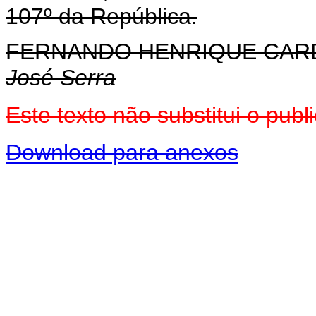
107º da República.
FERNANDO HENRIQUE CA
José Serra
Este texto não substitui o pu
Download para anexos