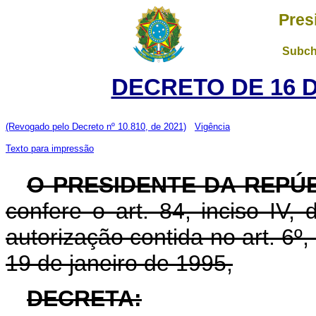
Pres
Subch
DECRETO DE 16 
(Revogado pelo Decreto nº 10.810, de 2021)
Vigência
Texto para impressão
O PRESIDENTE DA REPÚ
confere o art. 84, inciso IV,
autorização contida no art. 6º, 
19 de janeiro de 1995,
DECRETA: