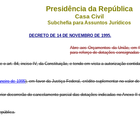
Presidência da República
Casa Civil
Subchefia para Assuntos Jurídicos
DECRETO DE 14 DE NOVEMBRO DE 1995.
Abre aos Orçamentos da União, em fav
para reforço de dotações consignadas
e o art. 84, inciso IV, da Constituição, e tendo em vista a autorização contida 
aneiro de 1995
), em favor da Justiça Federal, crédito suplementar no valor d
erior decorrerão do cancelamento parcial das dotações indicadas no Anexo II
epública.