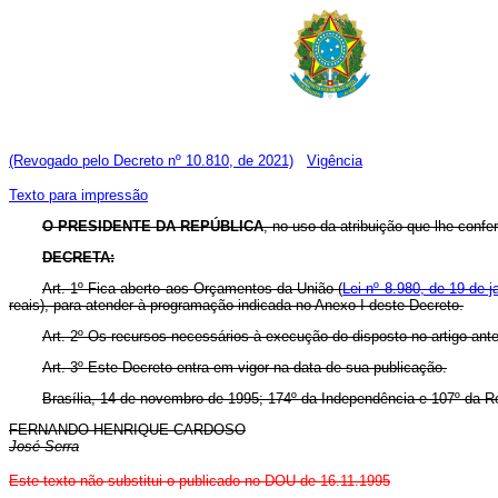
(Revogado pelo Decreto nº 10.810, de 2021)
Vigência
Texto para impressão
O PRESIDENTE DA REPÚBLICA
, no uso da atribuição que lhe confer
DECRETA:
Art. 1º Fica aberto aos Orçamentos da União (
Lei nº 8.980, de 19 de j
reais), para atender à programação indicada no Anexo I deste Decreto.
Art. 2º Os recursos necessários à execução do disposto no artigo ant
Art. 3º Este Decreto entra em vigor na data de sua publicação.
Brasília, 14 de novembro de 1995; 174º da Independência e 107º da R
FERNANDO HENRIQUE CARDOSO
José Serra
Este texto não substitui o publicado no DOU de 16.11.1995