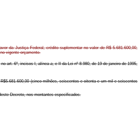
or da Justiça Federal, crédito suplementar no valor de R$ 5.681.600,00,
 no vigente orçamento.
no art. 6º, incisos I, alínea
a
, e II da Lei nº 8.980, de 19 de janeiro de 1995,
e R$5.681.600,00 (cinco milhões, seiscentos e oitenta e um mil e seiscentos
 deste Decreto, nos montantes especificados.